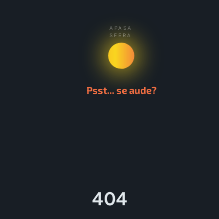
APASA
SFERA
Psst... se aude?
404