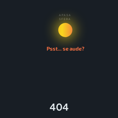
APASA
SFERA
Psst... se aude?
404