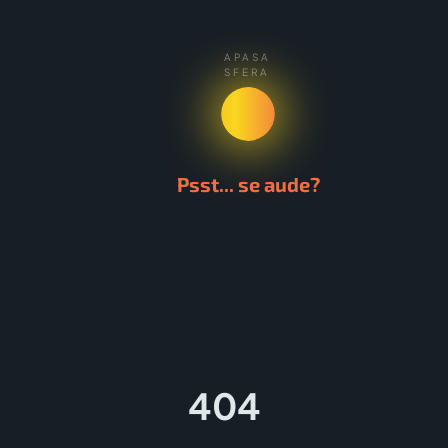
APASA
SFERA
Psst... se aude?
404